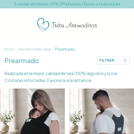
3 cuotas sin interes / 15% 0ff efectivo / Envios a todo el pais
Inicio
.
breadcrumbs.fular
.
Prearmado
Prearmado
FILTRAR
Realizada en la mejor calidad de tela 100% algodón y lycra,
Costuras reforzadas, Favorece a la lactancia.