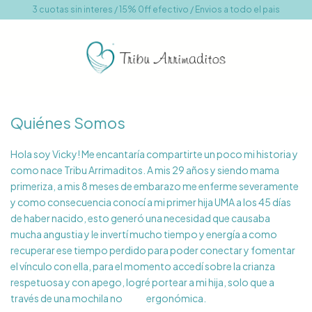
3 cuotas sin interes / 15% 0ff efectivo / Envios a todo el pais
Quiénes Somos
Hola soy Vicky! Me encantaría compartirte un poco mi historia y
como nace Tribu Arrimaditos. A mis 29 años y siendo mama
primeriza, a mis 8 meses de embarazo me enferme severamente
y como consecuencia conocí a mi primer hija UMA a los 45 días
de haber nacido, esto generó una necesidad que causaba
mucha angustia y le invertí mucho tiempo y energía a como
recuperar ese tiempo perdido para poder conectar y fomentar
el vínculo con ella, para el momento accedí sobre la crianza
respetuosa y con apego, logré portear a mi hija, solo que a
través de una mochila no ergonómica.