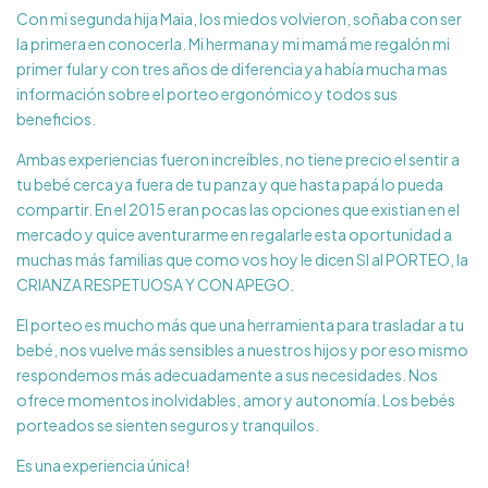
Con mi segunda hija Maia, los miedos volvieron, soñaba con ser
la primera en conocerla. Mi hermana y mi mamá me regalón mi
primer fular y con tres años de diferencia ya había mucha mas
información sobre el porteo ergonómico y todos sus
beneficios.
Ambas experiencias fueron increíbles, no tiene precio el sentir a
tu bebé cerca ya fuera de tu panza y que hasta papá lo pueda
compartir. En el 2015 eran pocas las opciones que existian en el
mercado y quice aventurarme en regalarle esta oportunidad a
muchas más familias que como vos hoy le dicen SI al PORTEO, la
CRIANZA RESPETUOSA Y CON APEGO.
El porteo es mucho más que una herramienta para trasladar a tu
bebé, nos vuelve más sensibles a nuestros hijos y por eso mismo
respondemos más adecuadamente a sus necesidades. Nos
ofrece momentos inolvidables, amor y autonomía. Los bebés
porteados se sienten seguros y tranquilos.
Es una experiencia única!