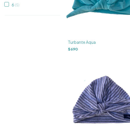
6
(5)
Turbante Aqua
$690