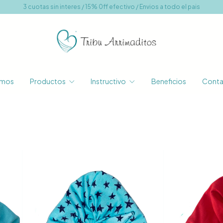
3 cuotas sin interes / 15% 0ff efectivo / Envios a todo el pais
omos
Productos
Instructivo
Beneficios
Conta