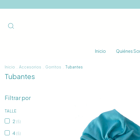
Inicio
Quiénes S
Inicio
.
Accesorios
.
Gorritos
.
Tubantes
Tubantes
Filtrar por
TALLE
2
(5)
4
(5)