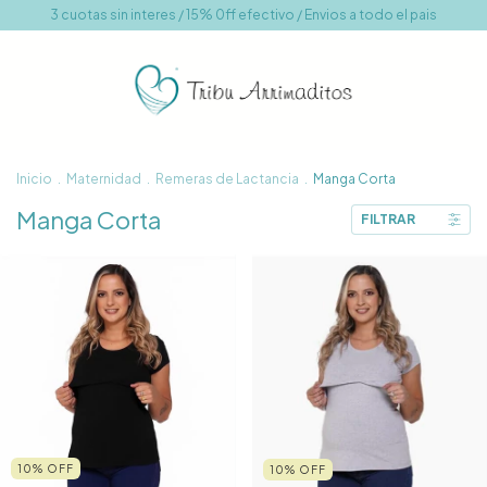
3 cuotas sin interes / 15% 0ff efectivo / Envios a todo el pais
Inicio
.
Maternidad
.
Remeras de Lactancia
.
Manga Corta
Manga Corta
FILTRAR
10
%
OFF
10
%
OFF