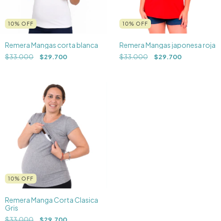
10
%
OFF
10
%
OFF
Remera Mangas corta blanca
Remera Mangas japonesa roja
$33.000
$29.700
$33.000
$29.700
10
%
OFF
Remera Manga Corta Clasica
Gris
$33.000
$29.700