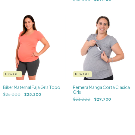
10
%
OFF
10
%
OFF
Biker Maternal Faja Gris Topo
Remera Manga Corta Clasica
Gris
$28.000
$25.200
$33.000
$29.700