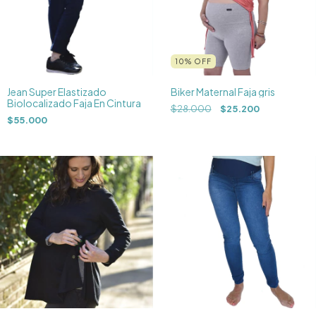
10
%
OFF
Jean Super Elastizado
Biker Maternal Faja gris
Biolocalizado Faja En Cintura
$28.000
$25.200
$55.000