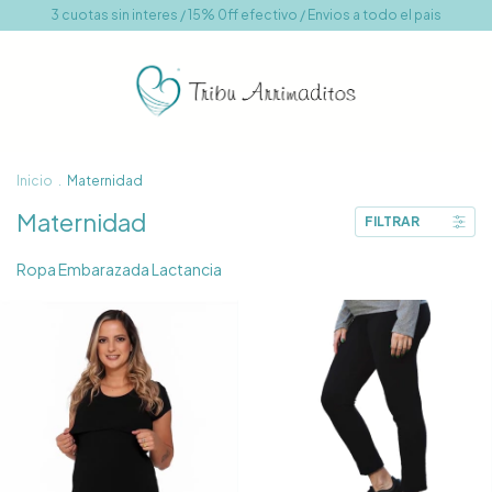
3 cuotas sin interes / 15% 0ff efectivo / Envios a todo el pais
Inicio
.
Maternidad
Maternidad
FILTRAR
Ropa Embarazada Lactancia