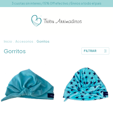
3 cuotas sin interes / 15% 0ff efectivo / Envios a todo el pais
Inicio
.
Accesorios
.
Gorritos
Gorritos
FILTRAR