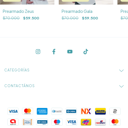
Prearmado Zeus
Prearmado Gala
Pre
$70.000
$59.500
$70.000
$59.500
$70
CATEGORÍAS
CONTACTÁNOS