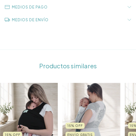
MEDIOS DE PAGO
MEDIOS DE ENVÍO
Productos similares
15
%
OFF
15
15
%
OFF
ENVÍO GRATIS
EN