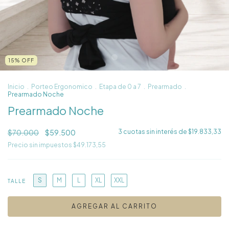
15
%
OFF
Inicio
.
Porteo Ergonomico
.
Etapa de 0 a 7
.
Prearmado
.
Prearmado Noche
Prearmado Noche
$70.000
$59.500
3
cuotas sin interés de
$19.833,33
Precio sin impuestos
$49.173,55
S
M
L
XL
XXL
TALLE