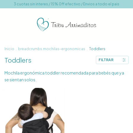
3 cuotas sin interes / 15% 0ff efectivo / Envios a todo el pais
Inicio
.
breadcrumbs.mochilas-ergonomicas
.
Toddlers
Toddlers
FILTRAR
Mochila ergonómica toddler recomendada para bebés que ya
se sientan solos.